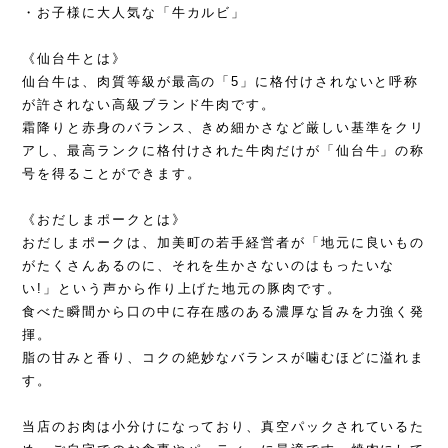
・お子様に大人気な「牛カルビ」
《仙台牛とは》
仙台牛は、肉質等級が最高の「5」に格付けされないと呼称
が許されない高級ブランド牛肉です。
霜降りと赤身のバランス、きめ細かさなど厳しい基準をクリ
アし、最高ランクに格付けされた牛肉だけが「仙台牛」の称
号を得ることができます。
《おだしまポークとは》
おだしまポークは、加美町の若手経営者が「地元に良いもの
がたくさんあるのに、それを生かさないのはもったいな
い!」という声から作り上げた地元の豚肉です。
食べた瞬間から口の中に存在感のある濃厚な旨みを力強く発
揮。
脂の甘みと香り、コクの絶妙なバランスが噛むほどに溢れま
す。
当店のお肉は小分けになっており、真空パックされているた