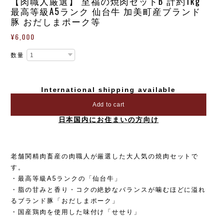
【肉職人厳選】 至福の焼肉セットB 計約1kg
最高等級A5ランク 仙台牛 加美町産ブランド
豚 おだしまポーク等
¥6,000
数量
International shipping available
Add to cart
日本国内にお住まいの方向け
老舗関精肉畜産の肉職人が厳選した大人気の焼肉セットで
す。
・最高等級A5ランクの「仙台牛」
・脂の甘みと香り・コクの絶妙なバランスが噛むほどに溢れ
るブランド豚「おだしまポーク」
・国産鶏肉を使用した味付け「せせり」