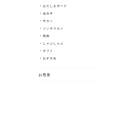
おだしまポーク
仙台牛
牛タン
ジンギスカン
焼肉
しゃぶしゃぶ
ギフト
おすすめ
お惣菜